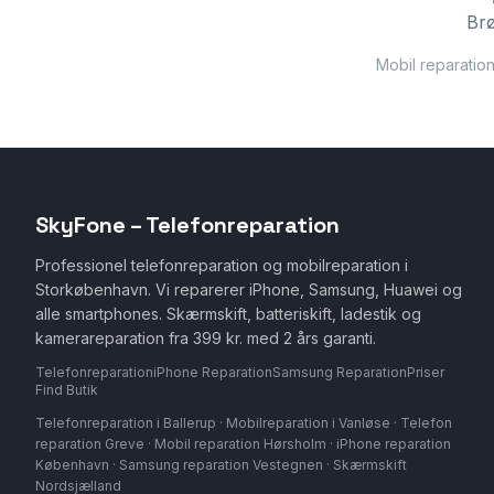
Brø
Mobil reparation
SkyFone – Telefonreparation
Professionel telefonreparation og mobilreparation i
Storkøbenhavn. Vi reparerer iPhone, Samsung, Huawei og
alle smartphones. Skærmskift, batteriskift, ladestik og
kamerareparation fra 399 kr. med 2 års garanti.
Telefonreparation
iPhone Reparation
Samsung Reparation
Priser
Find Butik
Telefonreparation i Ballerup · Mobilreparation i Vanløse · Telefon
reparation Greve · Mobil reparation Hørsholm · iPhone reparation
København · Samsung reparation Vestegnen · Skærmskift
Nordsjælland