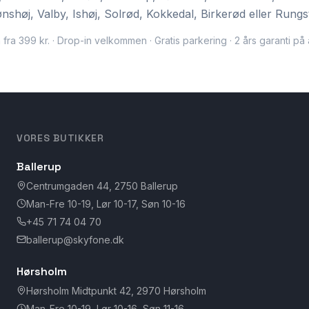
nshøj, Valby, Ishøj, Solrød, Kokkedal, Birkerød eller Rungs
 fra 399 kr. · Drop-in velkommen · Gratis parkering · 2 års garanti på 
VORES BUTIKKER
Ballerup
Centrumgaden 44, 2750 Ballerup
Man-Fre 10-19, Lør 10-17, Søn 10-16
+45 71 74 04 70
ballerup@skyfone.dk
Hørsholm
Hørsholm Midtpunkt 42, 2970 Hørsholm
Man-Fre 10-19, Lør 10-16, Søn 11-16