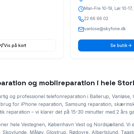
Man-Fre 10-19, Lør 10-17,
22 66 66 02
vanlose@skyfone.dk
Vis på kort
Se butik
aration og mobilreparation i hele St
rtig og professionel telefonreparation i Ballerup, Vanløse
rug for iPhone reparation, Samsung reparation, skærmskift,
tik reparation – vi klarer det på 15-30 minutter med 2 års ga
ener hele Vestegnen, København Vest og Nordsjælland. Vi e
, Skovlunde, Måløv, Glostrup, Rødovre, Albertslund, Taast