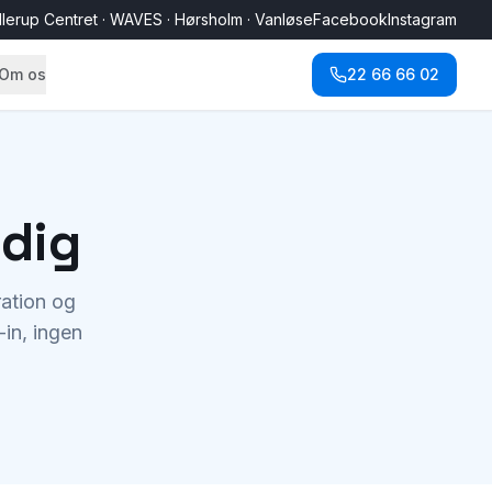
llerup Centret · WAVES · Hørsholm · Vanløse
Facebook
Instagram
Om os
22 66 66 02
 dig
ation og
in, ingen